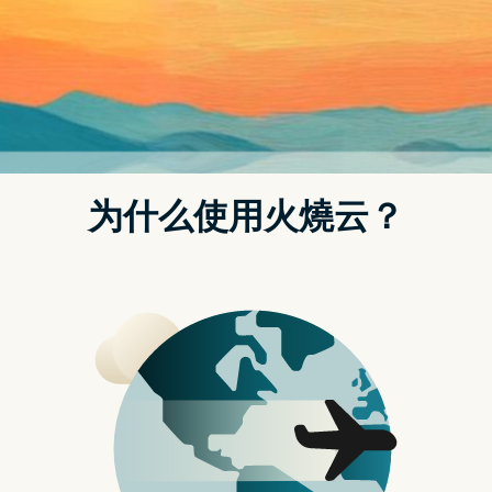
Quora被黑：1亿用户信息泄露 – Hotspot Shield VPN
匿名与隐私
应用与场景
似乎每天都有，而最新的事件是关于问答网站
Quora。
Quora 的首席执行官亚当·丹吉洛
（AdamD’Angelo）宣布，该公司发现了一次骇
客攻击，影响了多达一亿用户。根据丹吉洛的
部落格发文，被访问的资料包括用户的姓名、
电子邮件地址和密码。甚至连与社交媒体账户
（如Twitter和Facebook）连结的用户的资料也
被偷走。