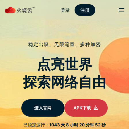
Skip
夜煞云下载
目录
Search
to
content
2024 It’s Glowtime 闪耀
时刻 苹果发表会重点总
整理：iPhone 16、
Apple Watch Series
10、AirPods 4
09/09/2024
夜煞云下载技术协会