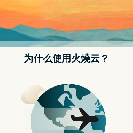
首页
动态
2024 It’s Glowtime 闪耀时刻 苹果发表会重点总整理：
iPhone 16、Apple Watch series 10、AirPods 4
Post
navigation
AirPods 4
Apple Watch Series 10
iPhone 16
iPhone 16 Plus
iPhone 16 Pro
iPhone 16 Pro Max
苹果发表会