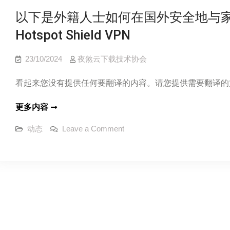
Hotspot
的“V-
Shield
以下是外籍人士如何在国外安全地与家
Bucks”诈
VPN
Hotspot Shield VPN
骗
–
23/10/2024
夜煞云下载技术协会
Hotspot
Shield
看起来您没有提供任何要翻译的内容。请您提供需要翻译的
VPN
以
更多内容
下
on
动态
Leave a Comment
是
以
下
外
是
外
籍
籍
人
人
士
士
如
何
如
在
国
何
外
安