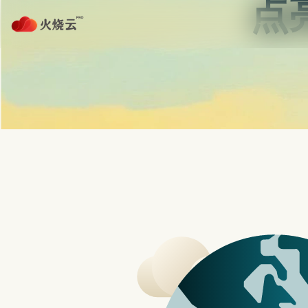
Skip
to
夜煞云下载
content
Recent Posts