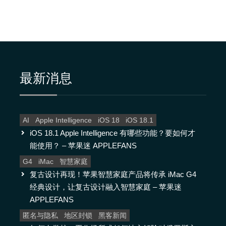
在
全
地
国
与
外
家
人
安
联
系
全
并
访
地
问
最新消息
网
与
站
家
的
方
人
法
–
AI
Apple Intelligence
iOS 18
iOS 18.1
联
Hotspot
iOS 18.1 Apple Intelligence 有哪些功能？要如何才
Shield
系
VPN
能使用？ – 苹果迷 APPLEFANS
并
G4
iMac
智慧家庭
访
复古设计再现！苹果智慧家庭产品将传承 iMac G4
问
经典设计，让复古设计融入智慧家庭 – 苹果迷
网
APPLEFANS
站
匿名与隐私
地区封锁
黑客新闻
的