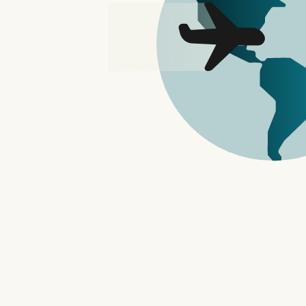
AI
Apple Intelligence
iOS 18
iOS 18.1
iOS 18.1 Apple Intelligence 有哪些功
能？要如何才能使用？ – 苹果迷
APPLEFANS
G4
iMac
智慧家庭
复古设计再现！苹果智慧家庭产品将传
承 iMac G4 经典设计，让复古设计融
入智慧家庭 – 苹果迷 APPLEFANS
匿名与隐私
地区封锁
黑客新闻
如何在学校、工作场所或任何地方解除
对俄罗斯方块的封锁
匿名与隐私
地区封锁
应用与场景
如何避免免费《堡垒之夜》的“V-
Bucks”诈骗 – Hotspot Shield VPN