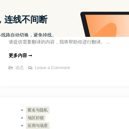
或
应用与场景
方
解
任
除
如何避免免费《堡垒之夜》的“V-Bucks”诈骗 
何
对
俄
地
罗
23/10/2024
夜煞云下载技术协会
斯
方
方
块
解
请提供需要翻译的内容，我将帮助你进行翻译。…
的
封
除
锁
如
更多内容
对
何
俄
on
动态
Leave a Comment
避
罗
如
何
免
斯
避
免
免
方
免
费
费
块
《堡
《堡
垒
的
之
垒
匿名与隐私
封
夜》
的“V-
之
地区封锁
锁
Bucks”诈
骗
夜》
应用与场景
–