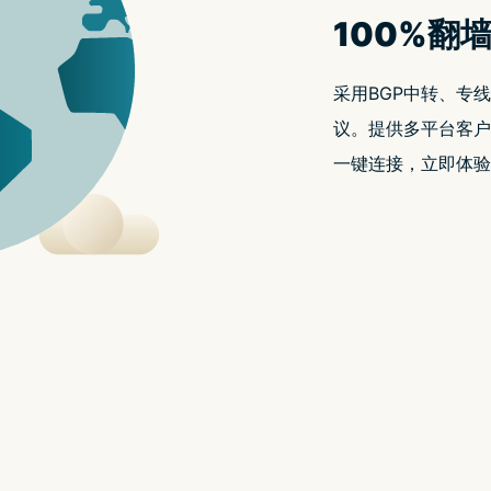
黑客新闻
如何在学校、工作场所或任何地方解
23/10/2024
夜煞云下载技术协会
看起来您没有提供任何内容。如果您有需要翻译的文本，请
如
更多内容
何
on
动态
Leave a Comment
在
如
何
学
在
学
校、
校、
工
工
作
作
场
所
场
匿名与隐私
或
任
所
地区封锁
何
地